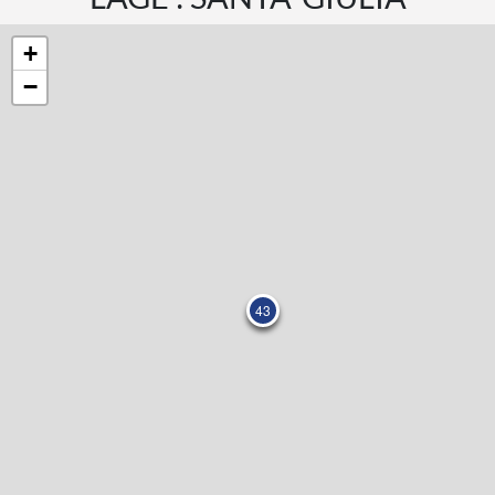
+
−
43