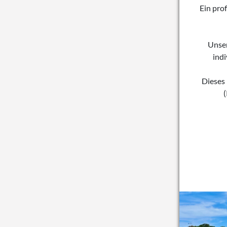
Ein prof
Unser
ind
Dieses 
(