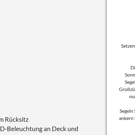
Setzen
Di
Sonn
Sege
Großzüg
ma
Segeln 
ankern 
m Rücksitz
ED-Beleuchtung an Deck und