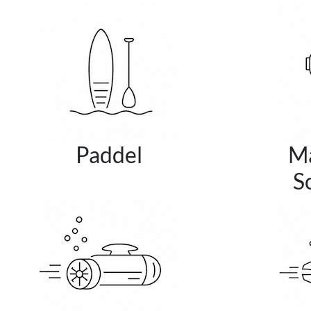
Paddel
M
S