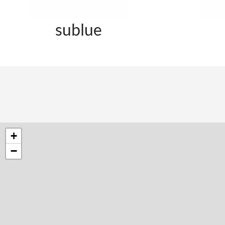
sublue
+
−